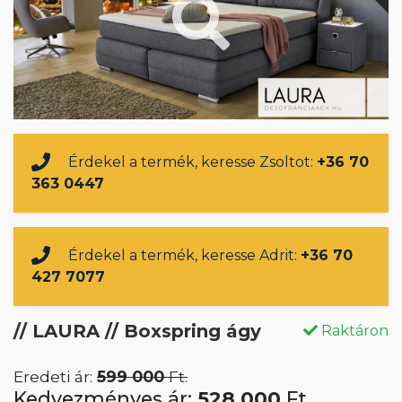
Érdekel a termék, keresse Zsoltot:
+36 70
363 0447
Érdekel a termék, keresse Adrit:
+36 70
427 7077
// LAURA // Boxspring ágy
Raktáron
Eredeti ár:
599 000
Ft.
Kedvezményes ár:
528 000
Ft.