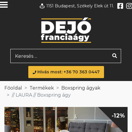
1151 Budapest, Székely Elek út 11.
Hívás most: +36 70 363 0447
Főoldal
Termékek
Boxspring ágyak
// LAURA // Boxspring ágy
-12%