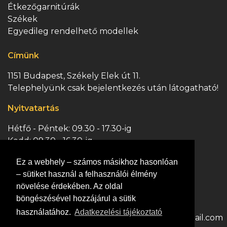
Étkezőgarnitúrák
Székek
Egyedileg rendelhető modellek
Címünk
1151 Budapest, Székely Elek út 11.
Telephelyünk csak bejelentkezés után látogatható!
Nyitvatartás
Hétfő - Péntek: 09.30 - 17.30-ig
Kedd: 09.30 - 16.30-ig
Szombat: 09.30 - 13.00-ig
Ez a webhely – számos másikhoz hasonlóan
Vasárnap: ZÁRVA
– sütiket használ a felhasználói élmény
Kapcsolat
növelése érdekében. Az oldal
böngészésével hozzájárul a sütik
Hívjon minket:
Írjon nekünk:
használatához.
Adatkezelési tájékoztató
+36 70 363 0447
dejofranciaagy@gmail.com