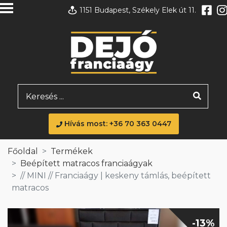
1151 Budapest, Székely Elek út 11.
Hívás most: +36 70 363 0447
Főoldal
Termékek
Beépített matracos franciaágyak
// MINI // Franciaágy | keskeny támlás, beépített
matracos
-13%