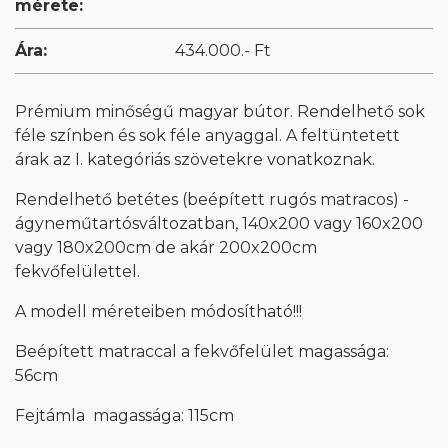
mérete:
Ára:
434.000.- Ft
Prémium minőségű magyar bútor. Rendelhető sok
féle színben és sok féle anyaggal. A feltüntetett
árak az I. kategóriás szövetekre vonatkoznak.
Rendelhető betétes (beépített rugós matracos) -
ágyneműtartósváltozatban, 140x200 vagy 160x200
vagy 180x200cm de akár 200x200cm
fekvőfelülettel.
A modell méreteiben módosítható!!!
Beépített matraccal a fekvőfelület magassága:
56cm
Fejtámla magassága: 115cm