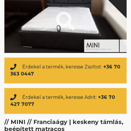
Érdekel a termék, keresse Zsoltot:
+36 70
363 0447
Érdekel a termék, keresse Adrit:
+36 70
427 7077
// MINI // Franciaágy | keskeny támlás,
beépített matracos