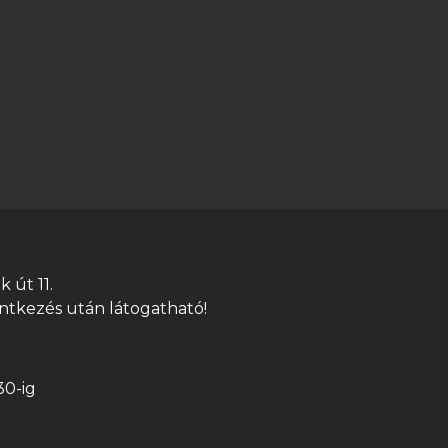
 út 11.
ntkezés után látogatható!
30-ig