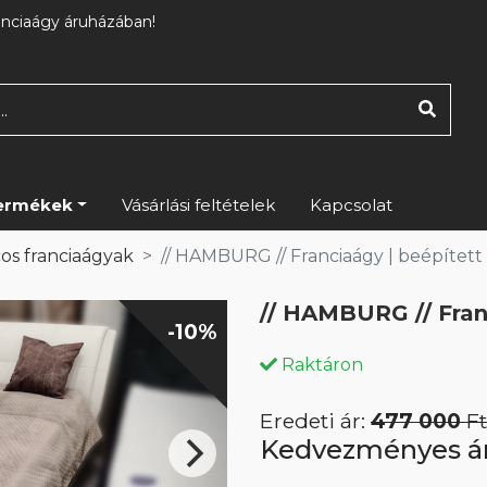
anciaágy áruházában!
ermékek
Vásárlási feltételek
Kapcsolat
os franciaágyak
// HAMBURG // Franciaágy | beépített
// HAMBURG // Fran
-10%
Raktáron
Eredeti ár:
477 000
Ft
Kedvezményes á