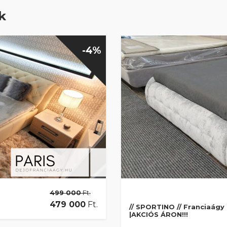
k
-4%
499 000
Ft.
479 000
Ft.
// SPORTINO // Franciaágy 
|AKCIÓS ÁRON!!!