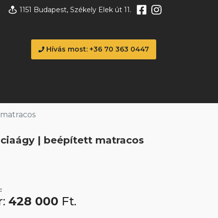
1151 Budapest, Székely Elek út 11.
Hívás most: +36 70 363 0447
 matracos
ciaágy | beépített matracos
.
r:
428 000
Ft.