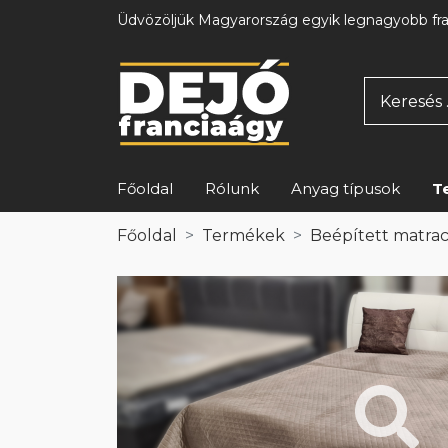
Üdvözöljük Magyarország egyik legnagyobb fr
Főoldal
Rólunk
Anyag típusok
T
Főoldal
Termékek
Beépített matrac