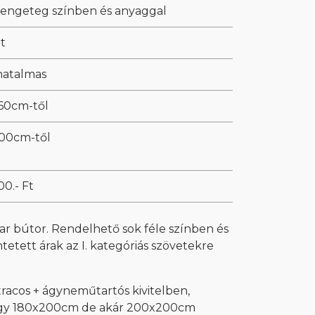
 rengeteg színben és anyaggal
t
 hatalmas
60cm-től
00cm-től
0.- Ft
 bútor. Rendelhető sok féle színben és
ntetett árak az I. kategóriás szövetekre
acos + ágyneműtartós kivitelben,
agy 180x200cm de akár 200x200cm