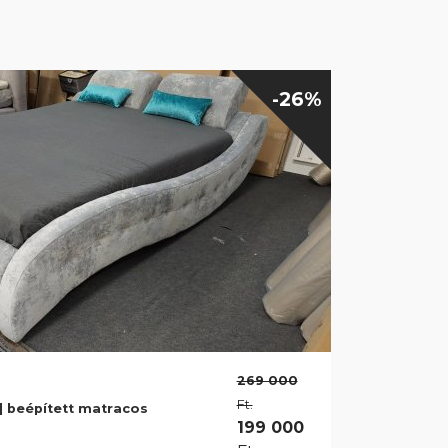
-26%
269 000
Ft.
| beépített matracos
199 000