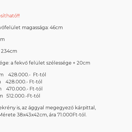
ítható!!!
kvőfelület magassága: 46cm
cm
a: 234cm
sége: a fekvő felület szélessége + 20cm
cm 428.000.- Ft-tól
00.- Ft-tól
00.- Ft-tól
00.-Ft-tól
ekrény is, az ággyal megegyező kárpittal,
. Mérete 38x43x42cm, ára 71.000Ft-tól.