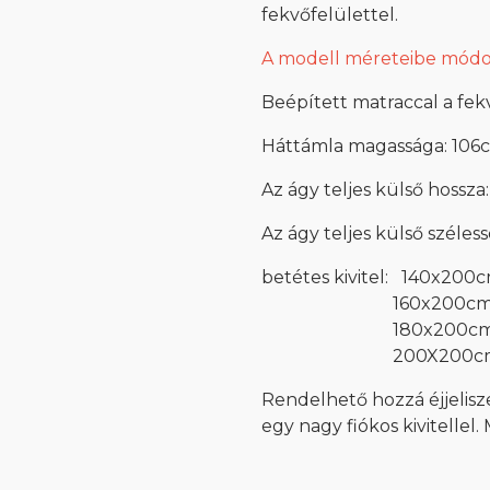
fekvőfelülettel.
A modell méreteibe módos
Beépített matraccal a fe
Háttámla magassága: 106
Az ágy teljes külső hossz
Az ágy teljes külső széles
betétes kivitel: 140x200
160x200cm 428.0
180x200cm 470.0
200X200cm 512.0
Rendelhető hozzá éjjelisz
egy nagy fiókos kivitellel