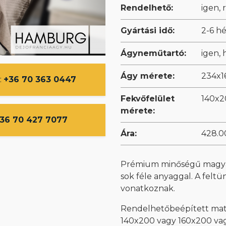
Rendelhető:
igen,
Gyártási idő:
2-6 hé
Ágyneműtartó:
igen,
Ágy mérete:
234x1
:
+36 70 363 0447
Fekvőfelület
140x2
mérete:
36 70 427 7077
Ára:
428.00
Prémium minőségű magyar
sok féle anyaggal. A feltü
vonatkoznak.
Rendelhetőbeépített matr
140x200 vagy 160x200 v