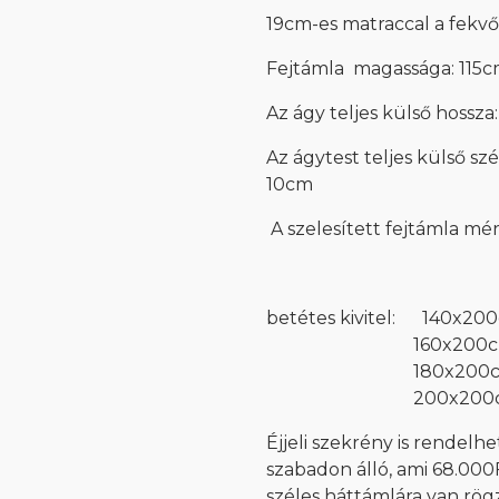
19cm-es matraccal a fekv
Fejtámla magassága: 115
Az ágy teljes külső hossz
Az ágytest teljes külső sz
10cm
A szelesített fejtámla mér
betétes kivitel:
140x200
160x200cm 443.
180x200cm 487.
200x200cm 531.
Éjjeli szekrény is rendelhe
szabadon álló, ami 68.000F
széles háttámlára van rögz