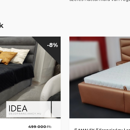
k
-8%
499 000
Ft.