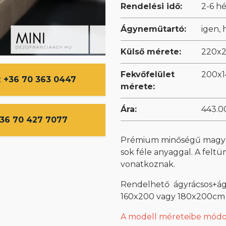
Rendelési idő:
2-6 hé
Ágyneműtartó:
igen,
Külső mérete:
220x2
Fekvőfelület
200x1
:
+36 70 363 0447
mérete:
Ára:
443.00
36 70 427 7077
Prémium minőségű magyar
sok féle anyaggal. A feltü
vonatkoznak.
Rendelhető ágyrácsos+ág
160x200 vagy 180x200cm 
A modell méreteibe módos