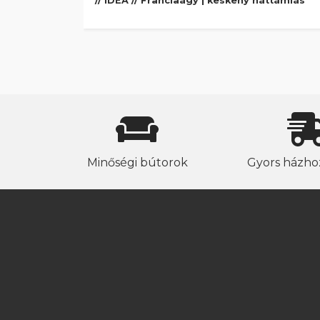
// IDEA // Franciaágy | keskeny háttámlás
Minőségi bútorok
Gyors házhoz