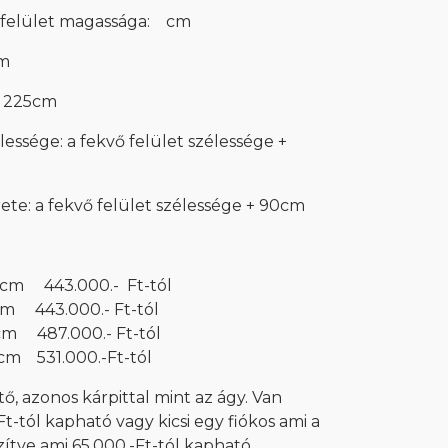
őfelület magassága: cm
cm
a: 225cm
élessége: a fekvő felület szélessége +
ete: a fekvő felület szélessége + 90cm
cm 443.000.- Ft-tól
000.- Ft-tól
000.- Ft-tól
000.-Ft-tól
tő, azonos kárpittal mint az ágy. Van
t-tól kapható vagy kicsi egy fiókos ami a
ítve ami 65.000.-Ft-tól kapható.