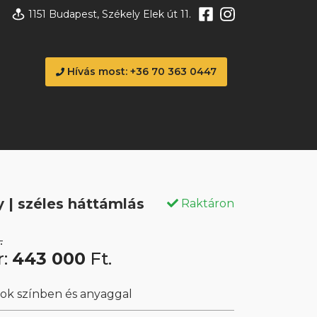
1151 Budapest, Székely Elek út 11.
Hívás most: +36 70 363 0447
y | széles háttámlás
Raktáron
.
r:
443 000
Ft.
sok színben és anyaggal