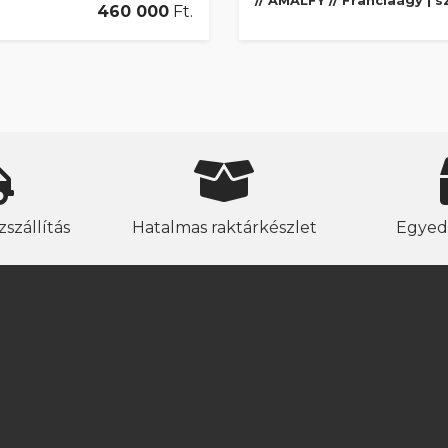
// AMALFY // Franciaágy | 
460 000
Ft.
szállítás
Hatalmas raktárkészlet
Egyed