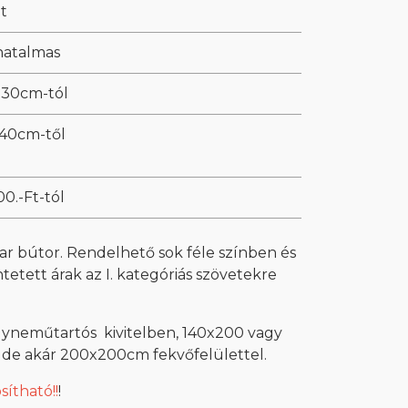
t
 hatalmas
30cm-tól
40cm-től
0.-Ft-tól
 bútor. Rendelhető sok féle színben és
ntetett árak az I. kategóriás szövetekre
yneműtartós kivitelben, 140x200 vagy
de akár 200x200cm fekvőfelülettel.
ítható!!
!