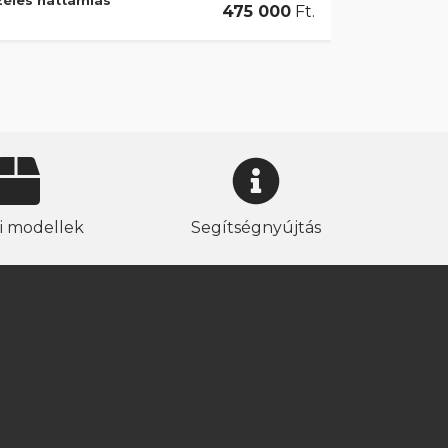
széles háttámlás
475 000
Ft.
i modellek
Segítségnyújtás