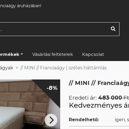
anciaágy áruházában!
ermékek
Vásárlási feltételek
Kapcsolat
aágyak
// MINI // Franciaágy | széles háttámlás
// MINI // Franciaág
-8%
Eredeti ár:
483 000
Ft
Kedvezményes á
Rendelhető:
igen, 