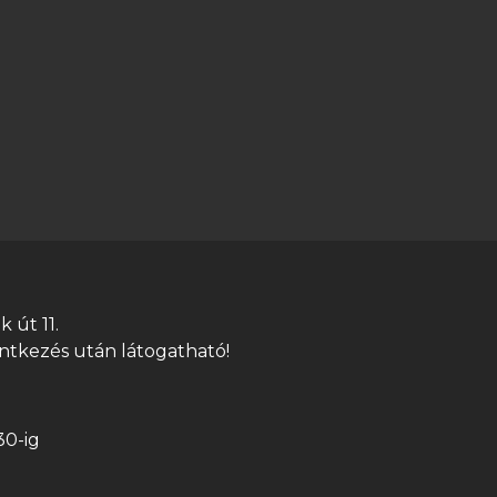
 út 11.
ntkezés után látogatható!
30-ig