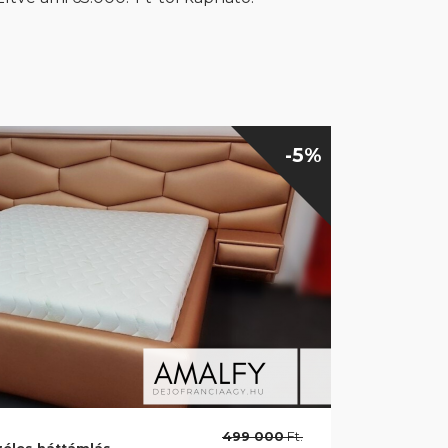
-5%
499 000
Ft.