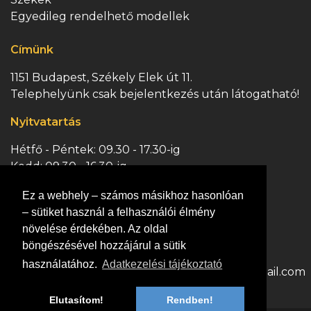
Egyedileg rendelhető modellek
Címünk
1151 Budapest, Székely Elek út 11.
Telephelyünk csak bejelentkezés után látogatható!
Nyitvatartás
Hétfő - Péntek: 09.30 - 17.30-ig
Kedd: 09.30 - 16.30-ig
Szombat: 09.30 - 13.00-ig
Ez a webhely – számos másikhoz hasonlóan
Vasárnap: ZÁRVA
– sütiket használ a felhasználói élmény
Kapcsolat
növelése érdekében. Az oldal
böngészésével hozzájárul a sütik
Hívjon minket:
Írjon nekünk:
használatához.
Adatkezelési tájékoztató
+36 70 363 0447
dejofranciaagy@gmail.com
Elutasítom!
Rendben!