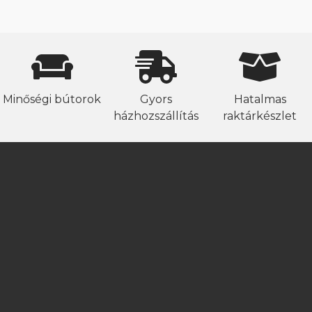
Minőségi bútorok
Gyors
Hatalmas
házhozszállítás
raktárkészlet