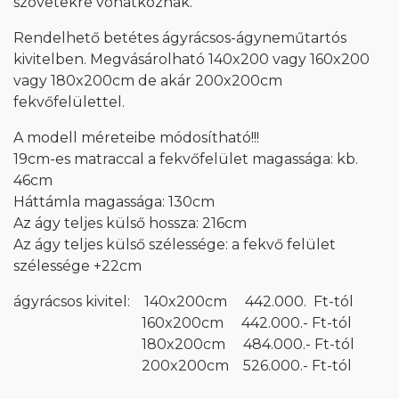
szövetekre vonatkoznak.
Rendelhető betétes ágyrácsos-ágyneműtartós
kivitelben. Megvásárolható 140x200 vagy 160x200
vagy 180x200cm de akár 200x200cm
fekvőfelülettel.
A modell méreteibe módosítható!!!
19cm-es matraccal a fekvőfelület magassága: kb.
46cm
Háttámla magassága: 130cm
Az ágy teljes külső hossza: 216cm
Az ágy teljes külső szélessége: a fekvő felület
szélessége +22cm
ágyrácsos kivitel: 140x200cm 442.000. Ft-tól
160x200cm 442.000.- Ft-tól
180x200cm 484.000.- Ft-tól
200x200cm 526.000.- Ft-tól