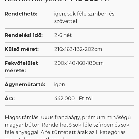
Rendelhető:
igen, sok féle színben és
szövettel
Rendelési idő:
2-6 hét
Külső méret:
216x162-182-202cm
Fekvőfelület
200x140-160-180cm
mérete:
Ágyneműtartó:
igen
Ára:
442.000.- Ft-tól
Magas támlás luxus franciaágy, prémium minőségű
magyar bútor. Rendelhető sok féle színben és sok
féle anyaggal. A feltüntetett árak az I. kategóriás