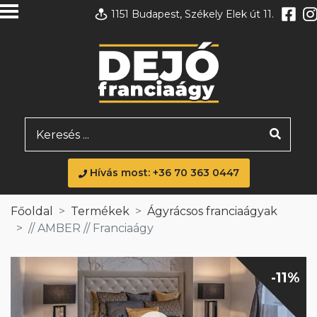
1151 Budapest, Székely Elek út 11.
Hívás most: +36 70 363 0447
Főoldal
Termékek
Ágyrácsos franciaágyak
// AMBER // Franciaágy
-11%