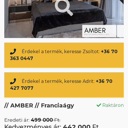
Érdekel a termék, keresse Zsoltot:
+36 70
363 0447
Érdekel a termék, keresse Adrit:
+36 70
427 7077
// AMBER // Franciaágy
Raktáron
Eredeti ár:
499 000
Ft.
Kedvezményes ár:
442 000
Ft.